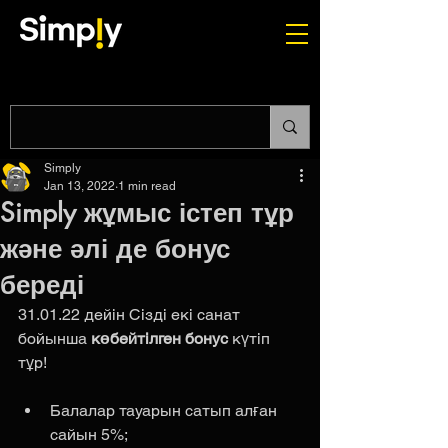
Simply
Jan 13, 2022
1 min read
Simply жұмыс істеп тұр
және әлі де бонус
береді
31.01.22 дейін Сізді екі санат 
бойынша 
көбейтілген бонус
 күтіп 
тұр!
Балалар тауарын сатып алған 
сайын 5%;