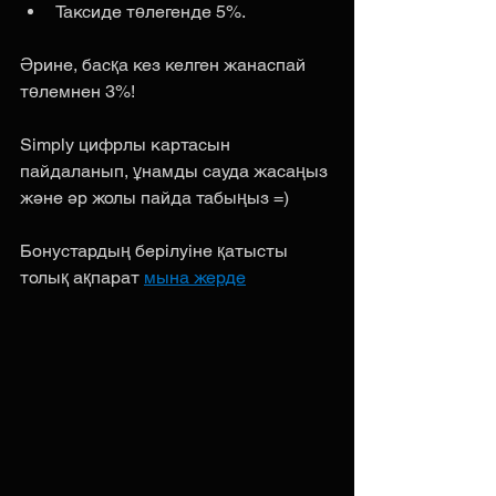
Таксиде төлегенде 5%.
Әрине, басқа кез келген жанаспай 
төлемнен 3%!
Simply цифрлы картасын 
пайдаланып, ұнамды сауда жасаңыз 
және әр жолы пайда табыңыз =)
Бонустардың берілуіне қатысты 
толық ақпарат 
мына жерде