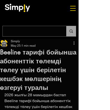
Simply
May 25
1 min read
Beeline тарифі бойынша
абоненттік төлемді
төлеу үшін берілетін
кешбэк мөлшерінің
өзгеруі туралы
2026 жылғы 28 мамырдан бастап 
Beeline тарифі бойынша абоненттік 
төлемді төлеу үшін берілетін кешбэк 