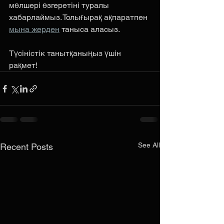
мөлшері өзгеретіні туралы 
хабарлаймыз. Толығырақ ақпаратпен 
мына жерден
 таныса аласыз.
Түсіністік танытқаныңыз үшін 
рақмет!
See All
Recent Posts