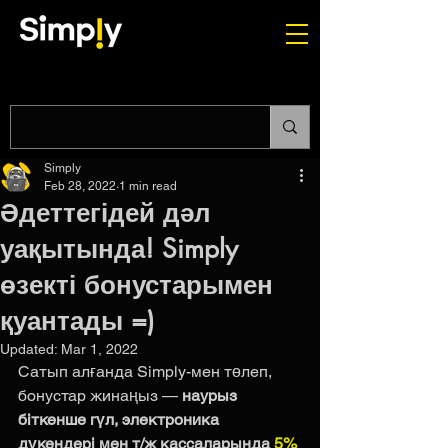
Simply
Feb 28, 2022
1 min read
Әдеттегідей дәл
уақытында! Simply
өзекті бонустарымен
қуантады =)
Updated:
Mar 1, 2022
Сатып алғанда Simply-мен төлеп, 
бонустар жинаңыз — 
наурыз 
біткенше гүл, электроника 
дүкендері мен т/ж кассаларында 
5% 