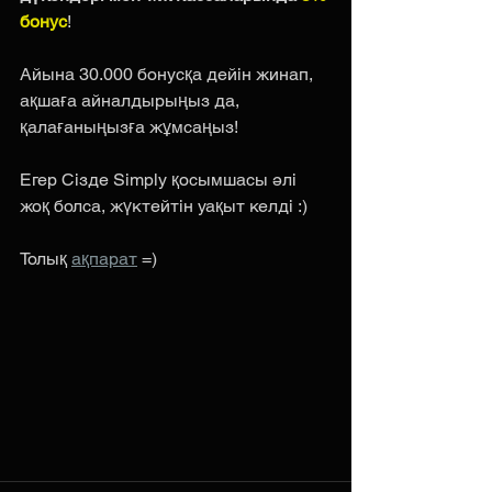
бонус
!
Айына 30.000 бонусқа дейін жинап, 
ақшаға айналдырыңыз да, 
қалағаныңызға жұмсаңыз!
Егер Сізде Simply қосымшасы әлі 
жоқ болса, жүктейтін уақыт келді :)
Толық 
ақпарат
 =)