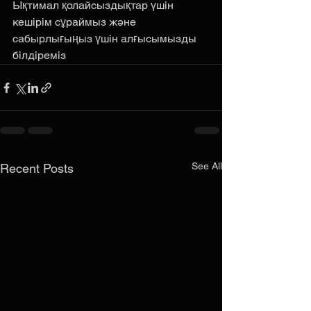
Ықтимал қолайсыздықтар үшін 
кешірім сұраймыз және 
сабырлығыңыз үшін алғысымызды 
білдіреміз
See All
Recent Posts