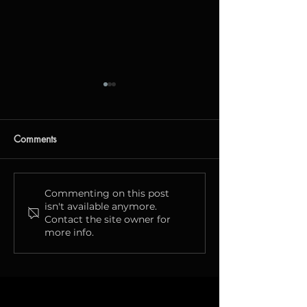
Заңды мекенжайдың
өзгергені туралы
хабарлама
Құрметті клиенттер мен
Comments
серіктестер!
«КАЗЕВРОМОБАЙЛ» ЖШС
(БСН 070940019233) өзінің
Күн сайын — 
Commenting on this post
заңды мекенжайының
isn't available anymore.
S! бонусқа дей
Contact the site owner for
өзгергені туралы
алуыңыз мүмк
more info.
хабарлайды. 📍 2025...